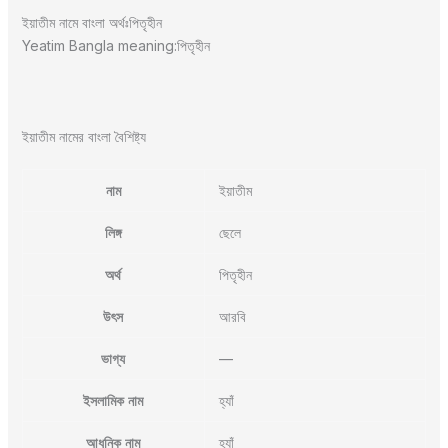
ইয়াতীম নামে বাংলা অর্থঃপিতৃহীন
Yeatim Bangla meaning:পিতৃহীন
ইয়াতীম নামের বাংলা বৈশিষ্ট্য
নাম
ইয়াতীম
লিঙ্গ
ছেলে
অর্থ
পিতৃহীন
উৎস
আরবি
ভাগ্য
—
ইসলামিক নাম
হ্যাঁ
আধুনিক নাম
হ্যাঁ