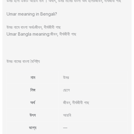
উমর হলো একটি আরবি নাম । অর্থাৎ, উমর নামের বাংলা অর্থ হলোঃজীবন, দীর্ঘজীবী গাছ
Umar meaning in Bengali?
উমর নামে বাংলা অর্থঃজীবন, দীর্ঘজীবী গাছ
Umar Bangla meaning:জীবন, দীর্ঘজীবী গাছ
উমর নামের বাংলা বৈশিষ্ট্য
নাম
উমর
লিঙ্গ
ছেলে
অর্থ
জীবন, দীর্ঘজীবী গাছ
উৎস
আরবি
ভাগ্য
—