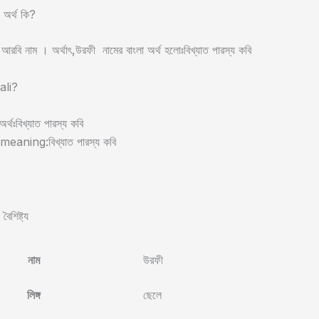
 অর্থ কি?
রবি নাম । অর্থাৎ,উরফী নামের বাংলা অর্থ হলোঃবিখ্যাত পারস্য কবি
ali?
র্থঃবিখ্যাত পারস্য কবি
eaning:বিখ্যাত পারস্য কবি
ৈশিষ্ট্য
নাম
উরফী
লিঙ্গ
ছেলে