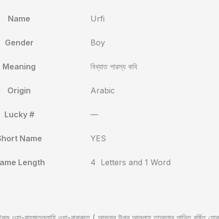
Name
Urfi
Gender
Boy
Meaning
বিখ্যাত পারস্য কবি
Origin
Arabic
Lucky #
—
Short Name
YES
ame Length
4 Letters and 1 Word
ুম ওয়া-রাহমাতুল্লাহি ওয়া-বারাকাতু ( আপনার উপর আল্লাহ তাআলার শান্তি বর্ষিত হ