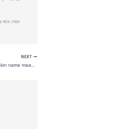
সাথে শেয়ার
NEXT
রাকিন নামের অর্থ কি? Rekin name meaning in bengali?