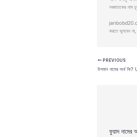
নবজাতকের নাম চূ
janbobd20.com/
করতে ভুলবেন ন
PREVIOUS
ফুয়াদ নামের অ