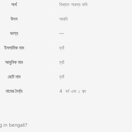
অর্থ
বিখ্যাত পারস্য কবি
উৎস
আরবি
ভাগ্য
—
ইসলামিক নাম
হ্যাঁ
আধুনিক নাম
হ্যাঁ
ছোট নাম
হ্যাঁ
নামের দৈর্ঘ্য
4 বর্ন এবং ১ শব্দ
g in bengali?