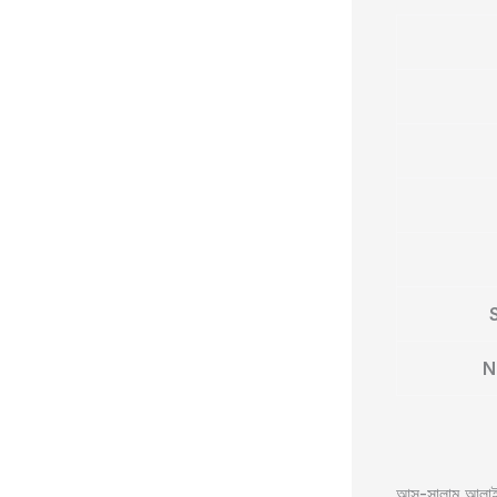
N
আস-সালামু আলাইক