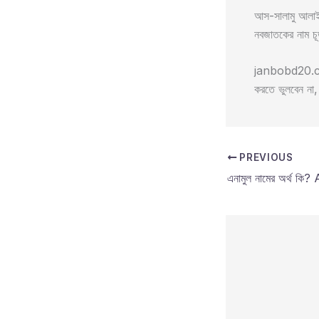
আস-সালামু আলাইক
নবজাতকের নাম চূ
janbobd20.com/
করতে ভুলবেন ন
PREVIOUS