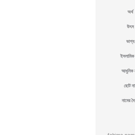
অর্থ
উৎস
ভাগ্য
ইসলামিক 
আধুনিক 
ছোট না
নামের দৈর্