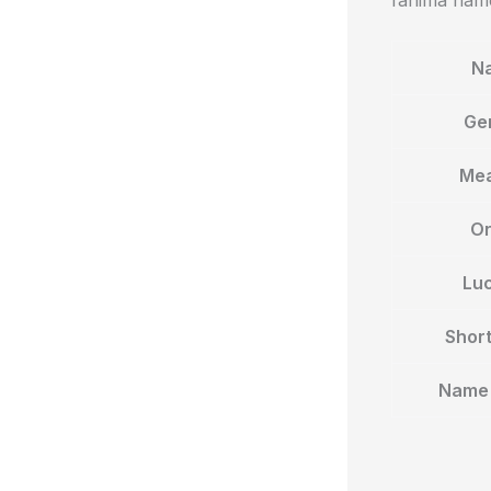
fahima name
N
Ge
Mea
Or
Lu
Shor
Name 