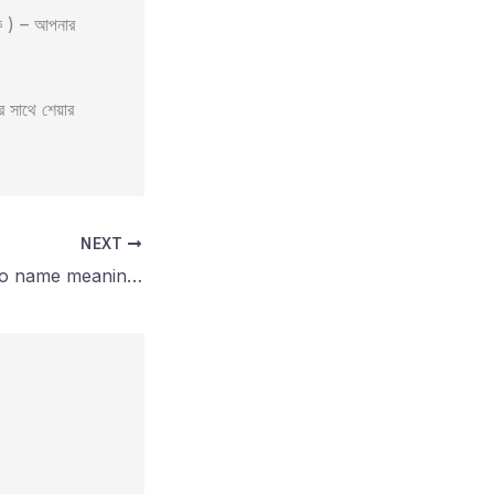
োক ) – আপনার
সাথে শেয়ার
NEXT
বাবু নামের অর্থ কি? Babo name meaning in bengali?