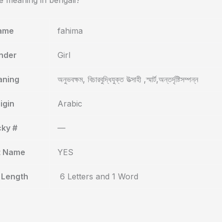
 meaning in bengali?
ame
fahima
nder
Girl
ning
অনুভবক্ষম, বিচারবুদ্ধিযুক্ত উত্সাহী ,স্মার্ট,অন্তর্দৃষ্টিসম্পন্ন
igin
Arabic
cky #
—
t Name
YES
Length
6 Letters and 1 Word