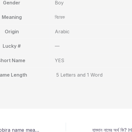
Gender
Boy
Meaning
বিচারক
Origin
Arabic
Lucky #
—
Short Name
YES
ame Length
5 Letters and 1 Word
কবিরা নামের অর্থ কি? Kobira name meaning in bengali?