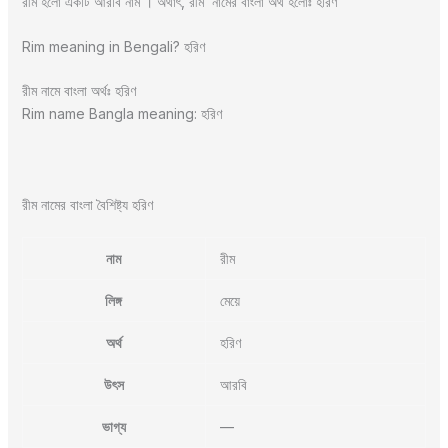
রীম হলো একটি আরবি নাম । অর্থাৎ, রীম নামের বাংলা অর্থ হলোঃ হরিণ
Rim meaning in Bengali? হরিণ
রীম নামে বাংলা অর্থঃ হরিণ
Rim name Bangla meaning: হরিণ
রীম নামের বাংলা বৈশিষ্ট্য হরিণ
নাম
রীম
লিঙ্গ
মেয়ে
অর্থ
হরিণ
উৎস
আরবি
ভাগ্য
—