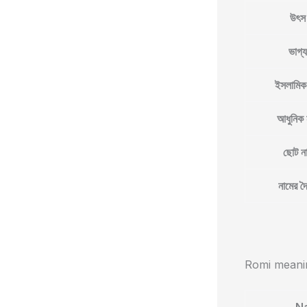
উৎস
ভাগ্য
ইসলামিক
আধুনিক 
ছোট ন
নামের দৈর
Romi meanin
N