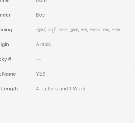
nder
Boy
aning
সৌন্দর্য, মাধুর্য, নবন্না, সুন্দরা, লতা, প্রভাব, রতন, পাথর
igin
Arabic
cky #
—
t Name
YES
 Length
4 Letters and 1 Word