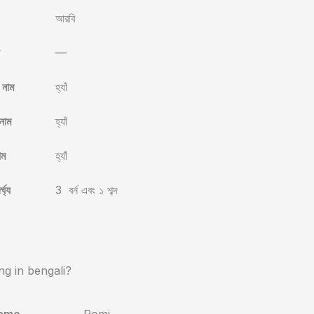
আরবি
—
 নাম
হ্যাঁ
নাম
হ্যাঁ
াম
হ্যাঁ
্ঘ্য
3 বর্ন এবং ১ শব্দ
g in bengali?
ame
Romi