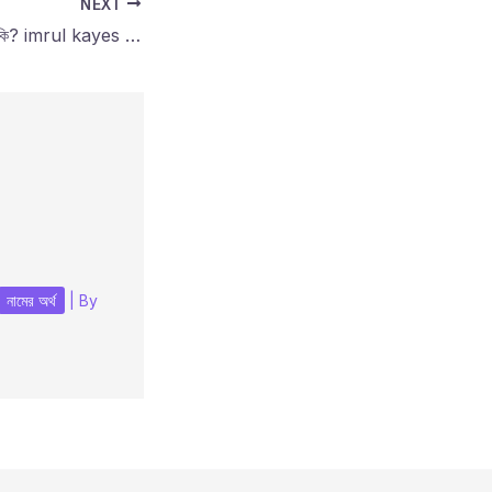
NEXT
ইমরুল কায়েস নামের অর্থ কি? imrul kayes name meaning in bengali?
নামের অর্থ
| By