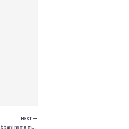
NEXT
রাব্বানী নামের অর্থ কি?Rabbani name meaning in bengali?