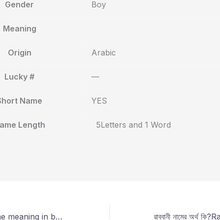
Gender
Boy
Meaning
Origin
Arabic
Lucky #
—
Short Name
YES
ame Length
5Letters and 1 Word
সাবা নামের sada name meaning in bengali?