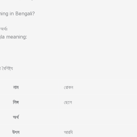
ng in Bengali?
অর্থঃ
la meaning:
বৈশিষ্ট্য
নাম
রোকন
লিঙ্গ
ছেলে
অর্থ
উৎস
আরবি