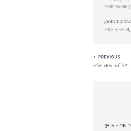
নবজাতকের নাম চূ
janbobd20.com/
করতে ভুলবেন ন
PREVIOUS
ফুয়াদ নামের অ