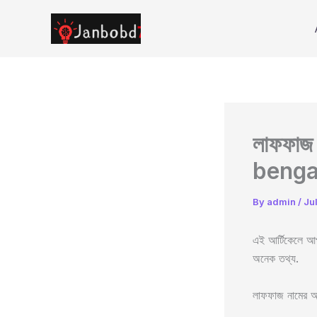
Skip
to
content
লাফফাজ
benga
By
admin
/
Ju
এই আর্টিকেলে আপন
অনেক তথ্য.
লাফফাজ নামের