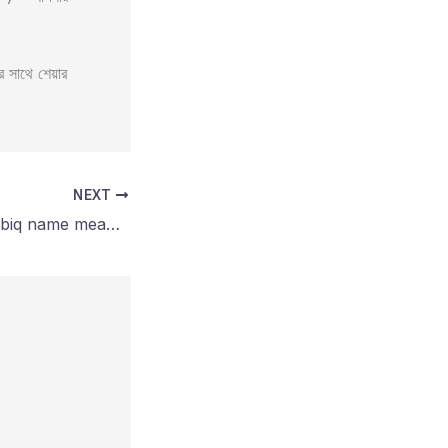
সাথে শেয়ার
NEXT
লাবীক নামের অর্থ কি? Labiq name meaning in bengali?