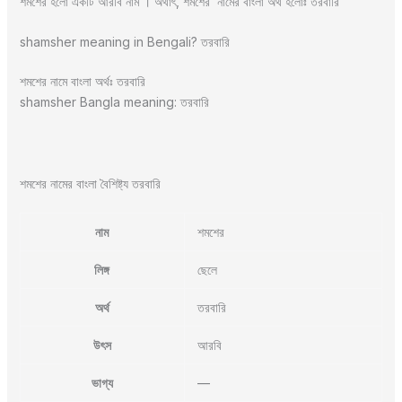
শমশের হলো একটি আরবি নাম । অর্থাৎ, শমশের নামের বাংলা অর্থ হলোঃ তরবারি
shamsher meaning in Bengali? তরবারি
শমশের নামে বাংলা অর্থঃ তরবারি
shamsher Bangla meaning: তরবারি
শমশের নামের বাংলা বৈশিষ্ট্য তরবারি
নাম
শমশের
লিঙ্গ
ছেলে
অর্থ
তরবারি
উৎস
আরবি
ভাগ্য
—