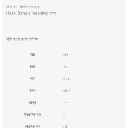
হাসি নামে বাংলা অর্থঃ হাস্য
Hashi Bangla meaning: হাস্য
হাসি নামের বাংলা বৈশিষ্ট্য
নাম
হাসি
লিঙ্গ
মেয়ে
অর্থ
হাস্য
উৎস
আরবি
ভাগ্য
—
ইসলামিক নাম
না
আধুনিক নাম
হ্যাঁ