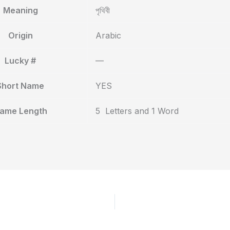
Meaning
পৃথিবী
Origin
Arabic
Lucky #
—
Short Name
YES
ame Length
5 Letters and 1 Word