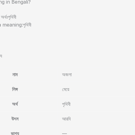
ng in Bengali?
অর্থঃপৃথিবী
 meaning:পৃথিবী
্য
নাম
অজলা
লিঙ্গ
মেয়ে
অর্থ
পৃথিবী
উৎস
আরবি
ভাগ্য
—