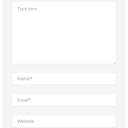
Type
here..
Name*
Email*
Website