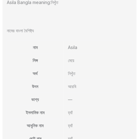
Asila Bangla meaning:নিখুঁত
নামের বাংলা বৈশিষ্ট্য
নাম
Asila
লিঙ্গ
মেয়ে
অর্থ
নিখুঁত
উৎস
আরবি
ভাগ্য
—
ইসলামিক নাম
হ্যাঁ
আধুনিক নাম
হ্যাঁ
ছোট নাম
হ্যাঁ