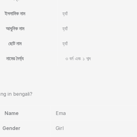
ইসলামিক নাম
হ্যাঁ
আধুনিক নাম
হ্যাঁ
ছোট নাম
হ্যাঁ
নামের দৈর্ঘ্য
৩ বর্ন এবং ১ শব্দ
g in bengali?
Name
Ema
Gender
Girl