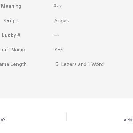
Meaning
উদার
Origin
Arabic
Lucky #
—
Short Name
YES
ame Length
5 Letters and 1 Word
 কি?
আশরাফ