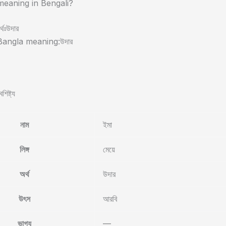
eaning in Bengali?
্থঃউদার
angla meaning:উদার
শিষ্ট্য
নাম
ইমা
লিঙ্গ
মেয়ে
অর্থ
উদার
উৎস
আরবি
ভাগ্য
—