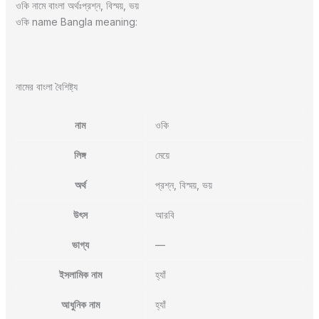
ওকি নামে বাংলা অর্থঃপ্রশ্ন, বিস্ময়, ভয়
ওকি name Bangla meaning:
নামের বাংলা বৈশিষ্ট্য
নাম
ওকি
লিঙ্গ
মেয়ে
অর্থ
প্রশ্ন, বিস্ময়, ভয়
উৎস
আরবি
ভাগ্য
—
ইসলামিক নাম
হ্যাঁ
আধুনিক নাম
হ্যাঁ