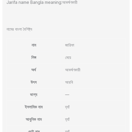
Jarifa name Bangla meaning:আকর্ষণকারী
নামের বাংলা বৈশিষ্ট্য
নাম
জারিফা
লিঙ্গ
মেয়ে
অর্থ
আকর্ষণকারী
উৎস
আরবি
ভাগ্য
—
ইসলামিক নাম
হ্যাঁ
আধুনিক নাম
হ্যাঁ
ছোট নাম
হ্যাঁ