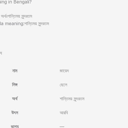
ng in Bengali?
অর্থঃশান্তিময় সুন্দরতম
meaning:শান্তিময় সুন্দরতম
্য
নাম
জায়েদ
লিঙ্গ
ছেলে
অর্থ
শান্তিময় সুন্দরতম
উৎস
আরবি
ভাগ্য
—