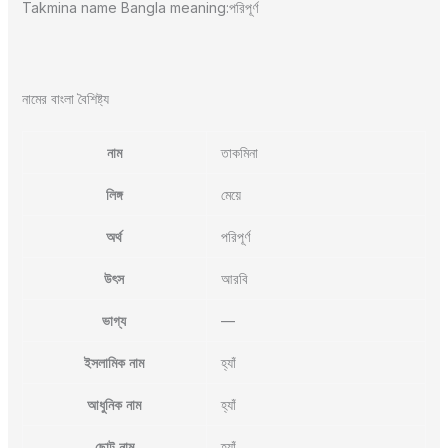
Takmina name Bangla meaning:পরিপূর্ণ
নামের বাংলা বৈশিষ্ট্য
নাম
তাকমিনা
লিঙ্গ
মেয়ে
অর্থ
পরিপূর্ণ
উৎস
আরবি
ভাগ্য
—
ইসলামিক নাম
হ্যাঁ
আধুনিক নাম
হ্যাঁ
ছোট নাম
হ্যাঁ