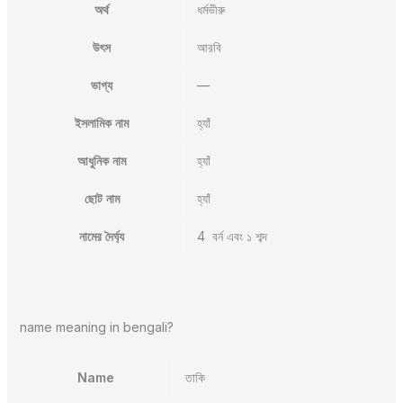
অর্থ
ধর্মভীরু
উৎস
আরবি
ভাগ্য
—
ইসলামিক নাম
হ্যাঁ
আধুনিক নাম
হ্যাঁ
ছোট নাম
হ্যাঁ
নামের দৈর্ঘ্য
4 বর্ন এবং ১ শব্দ
name meaning in bengali?
Name
তাকি