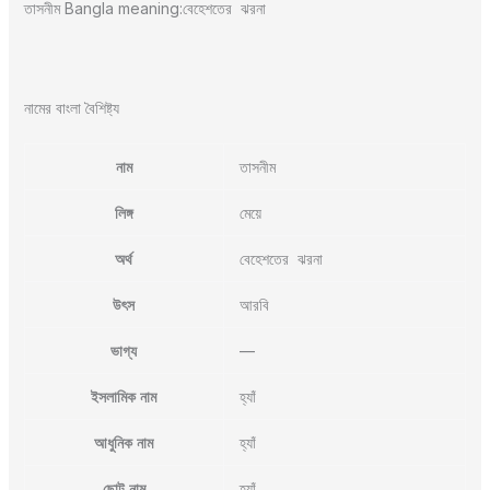
তাসনীম Bangla meaning:বেহেশতের ঝরনা
নামের বাংলা বৈশিষ্ট্য
নাম
তাসনীম
লিঙ্গ
মেয়ে
অর্থ
বেহেশতের ঝরনা
উৎস
আরবি
ভাগ্য
—
ইসলামিক নাম
হ্যাঁ
আধুনিক নাম
হ্যাঁ
ছোট নাম
হ্যাঁ