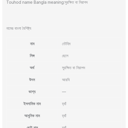
Touhod name Bangla meaning:সুরক্ষিত বা নিরাপদ
নামের বাংলা বৈশিষ্ট্য
নাম
তৌহিদ
লিঙ্গ
ছেলে
অর্থ
সুরক্ষিত বা নিরাপদ
উৎস
আরবি
ভাগ্য
—
ইসলামিক নাম
হ্যাঁ
আধুনিক নাম
হ্যাঁ
ছোট নাম
হ্যাঁ