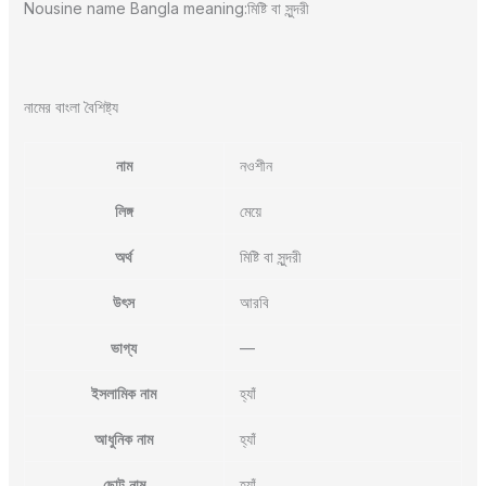
Nousine name Bangla meaning:মিষ্টি বা সুন্দরী
নামের বাংলা বৈশিষ্ট্য
নাম
নওশীন
লিঙ্গ
মেয়ে
অর্থ
মিষ্টি বা সুন্দরী
উৎস
আরবি
ভাগ্য
—
ইসলামিক নাম
হ্যাঁ
আধুনিক নাম
হ্যাঁ
ছোট নাম
হ্যাঁ