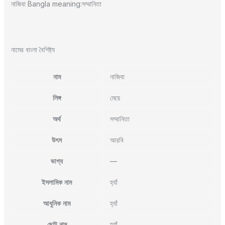
নাজিবা Bangla meaning:সম্মানিতা
নামের বাংলা বৈশিষ্ট্য
নাম
নাজিবা
লিঙ্গ
মেয়ে
অর্থ
সম্মানিতা
উৎস
আরবি
ভাগ্য
—
ইসলামিক নাম
হ্যাঁ
আধুনিক নাম
হ্যাঁ
ছোট নাম
হ্যাঁ