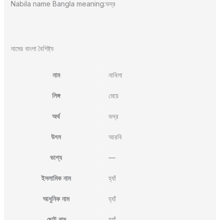
Nabila name Bangla meaning:ভদ্র
নামের বাংলা বৈশিষ্ট্য
নাম
নাবিলা
লিঙ্গ
মেয়ে
অর্থ
ভদ্র
উৎস
আরবি
ভাগ্য
—
ইসলামিক নাম
হ্যাঁ
আধুনিক নাম
হ্যাঁ
ছোট নাম
হ্যাঁ