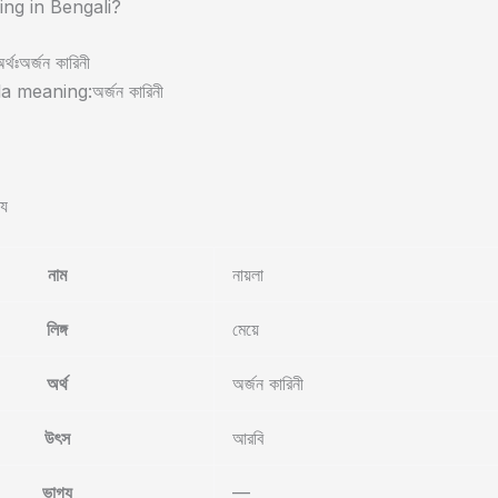
ng in Bengali?
র্থঃঅর্জন কারিনী
 meaning:অর্জন কারিনী
্য
নাম
নায়লা
লিঙ্গ
মেয়ে
অর্থ
অর্জন কারিনী
উৎস
আরবি
ভাগ্য
—