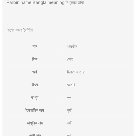
Parbin name Bangla meaning:দিপ্তময় তারা
নামের বাংলা বৈশিষ্ট্য
নাম
পারভীন
লিঙ্গ
মেয়ে
অর্থ
দিপ্তময় তারা
উৎস
আরবি
ভাগ্য
—
ইসলামিক নাম
হ্যাঁ
আধুনিক নাম
হ্যাঁ
ছোট নাম
হ্যাঁ