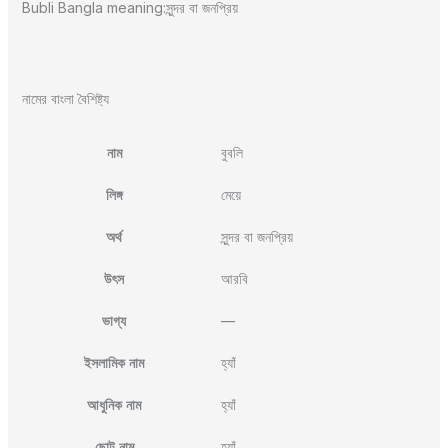
Bubli Bangla meaning:সুন্দর বা জনপ্রিয়
নামের বাংলা বৈশিষ্ট্য
নাম
বুবলি
লিঙ্গ
মেয়ে
অর্থ
সুন্দর বা জনপ্রিয়
উৎস
আরবি
ভাগ্য
—
ইসলামিক নাম
হ্যাঁ
আধুনিক নাম
হ্যাঁ
ছোট নাম
হ্যাঁ