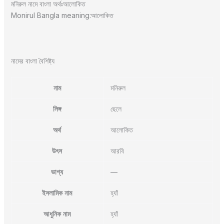
মনিরুল নামে বাংলা অর্থঃআলোকিত
Monirul Bangla meaning:আলোকিত
নামের বাংলা বৈশিষ্ট্য
নাম
মনিরুল
লিঙ্গ
ছেলে
অর্থ
আলোকিত
উৎস
আরবি
ভাগ্য
—
ইসলামিক নাম
হ্যাঁ
আধুনিক নাম
হ্যাঁ