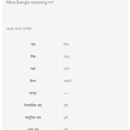
Mina Bangla meaning:স্বর্গ
নামের বাংলা বৈশিষ্ট্য
নাম
মিনা
লিঙ্গ
মেয়ে
অর্থ
স্বর্গ
উৎস
আরবি
ভাগ্য
—
ইসলামিক নাম
হ্যাঁ
আধুনিক নাম
হ্যাঁ
ছোট নাম
হ্যাঁ