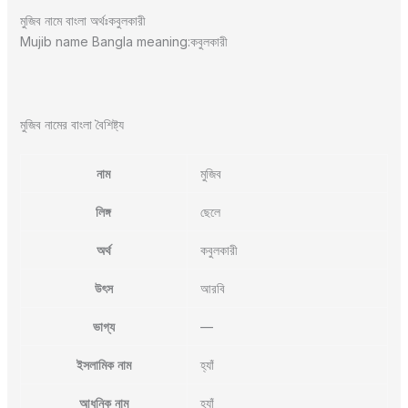
মুজিব নামে বাংলা অর্থঃকবুলকারী
Mujib name Bangla meaning:কবুলকারী
মুজিব নামের বাংলা বৈশিষ্ট্য
নাম
মুজিব
লিঙ্গ
ছেলে
অর্থ
কবুলকারী
উৎস
আরবি
ভাগ্য
—
ইসলামিক নাম
হ্যাঁ
আধুনিক নাম
হ্যাঁ