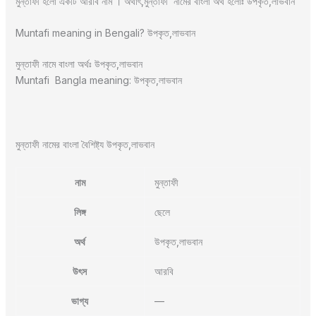
মুন্তাফী হলো একটি আরবি নাম । অর্থাৎ,মুন্তাফী নামের বাংলা অর্থ হলোঃ উপকৃত,লাভবান
Muntafi meaning in Bengali? উপকৃত,লাভবান
মুন্তাফী নামে বাংলা অর্থঃ উপকৃত,লাভবান
Muntafi Bangla meaning: উপকৃত,লাভবান
মুন্তাফী নামের বাংলা বৈশিষ্ট্য উপকৃত,লাভবান
নাম
মুন্তাফী
লিঙ্গ
ছেলে
অর্থ
উপকৃত,লাভবান
উৎস
আরবি
ভাগ্য
—