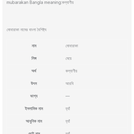
mubarakan Bangla meaning:কল্যাণীয়
মোবারাকা নামের বাংলা বৈশিষ্ট্য
নাম
মোবারাকা
লিঙ্গ
মেয়ে
অর্থ
কল্যাণীয়
উৎস
আরবি
ভাগ্য
—
ইসলামিক নাম
হ্যাঁ
আধুনিক নাম
হ্যাঁ
ছোট নাম
হ্যাঁ