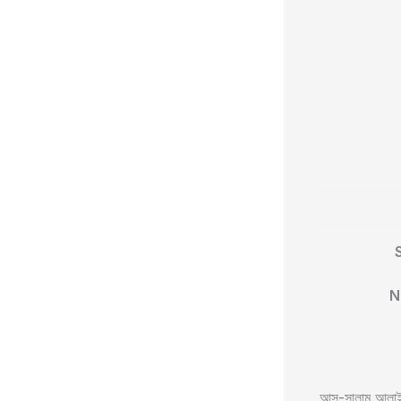
N
আস-সালামু আলাইক