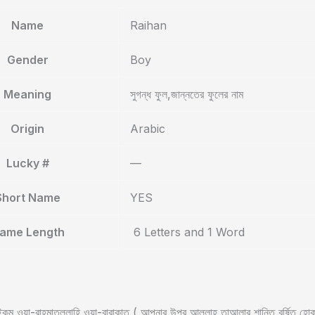
Name
Raihan
Gender
Boy
Meaning
সুগন্ধ ফুল,জান্নতের ফুলের নাম
Origin
Arabic
Lucky #
—
Short Name
YES
ame Length
6 Letters and 1 Word
ুম ওয়া-রাহমাতুল্লাহি ওয়া-বারাকাতু ( আপনার উপর আল্লাহ তাআলার শান্তি বর্ষিত হ