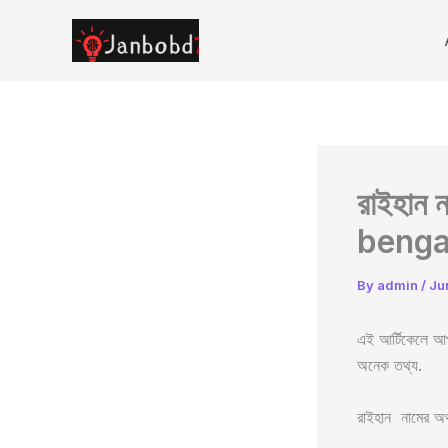
Skip
to
content
রাইহান
benga
By
admin
/
Ju
এই আর্টিকেলে আপন
অনেক তথ্য.
রাইহান নামের