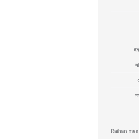
ইস
আধ
না
Raihan meanin