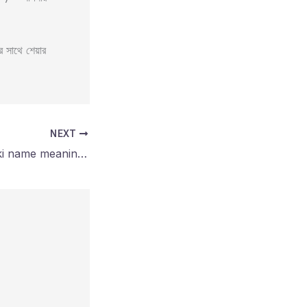
সাথে শেয়ার
NEXT
রাকি নামের অর্থ কি? Raki name meaning in bengali?