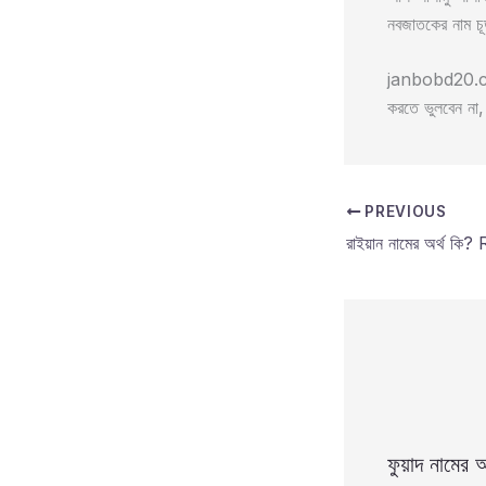
নবজাতকের নাম চূ
janbobd20.com/
করতে ভুলবেন ন
PREVIOUS
ফুয়াদ নামের অ