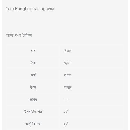
রিয়াজ Bangla meaning:বাগান
নামের বাংলা বৈশিষ্ট্য
নাম
রিয়াজ
লিঙ্গ
ছেলে
অর্থ
বাগান
উৎস
আরবি
ভাগ্য
—
ইসলামিক নাম
হ্যাঁ
আধুনিক নাম
হ্যাঁ