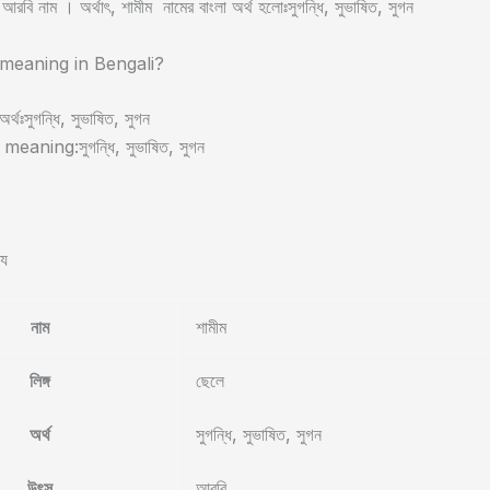
রবি নাম । অর্থাৎ, শামীম নামের বাংলা অর্থ হলোঃসুগন্ধি, সুভাষিত, সুগন
meaning in Bengali?
অর্থঃসুগন্ধি, সুভাষিত, সুগন
eaning:সুগন্ধি, সুভাষিত, সুগন
্য
নাম
শামীম
লিঙ্গ
ছেলে
অর্থ
সুগন্ধি, সুভাষিত, সুগন
উৎস
আরবি