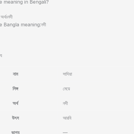
 meaning in Bengali?
 অর্থঃনদী
 Bangla meaning:নদী
্য
নাম
সাদিয়া
লিঙ্গ
মেয়ে
অর্থ
নদী
উৎস
আরবি
ভাগ্য
—