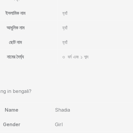
ইসলামিক নাম
হ্যাঁ
আধুনিক নাম
হ্যাঁ
ছোট নাম
হ্যাঁ
নামের দৈর্ঘ্য
৩ বর্ন এবং ১ শব্দ
g in bengali?
Name
Shadia
Gender
Girl