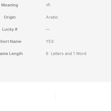
Meaning
নদী
Origin
Arabic
Lucky #
—
Short Name
YES
ame Length
6 Letters and 1 Word