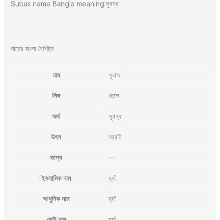
Subas name Bangla meaning:সুগন্ধ
নামের বাংলা বৈশিষ্ট্য
নাম
সুবাস
লিঙ্গ
ছেলে
অর্থ
সুগন্ধ
উৎস
আরবি
ভাগ্য
—
ইসলামিক নাম
হ্যাঁ
আধুনিক নাম
হ্যাঁ
ছোট নাম
হ্যাঁ