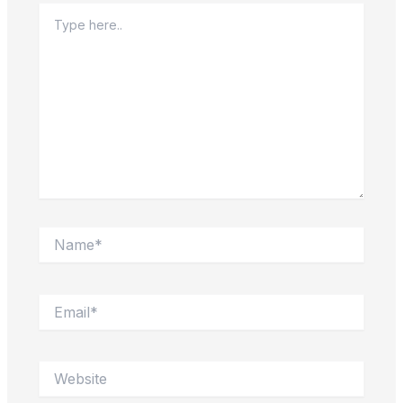
Type
here..
Name*
Email*
Website